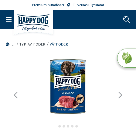
Premium hundfoder
Tillverkas i Tyskland
o main content
/
/
TYP AV FODER
VÅTFODER