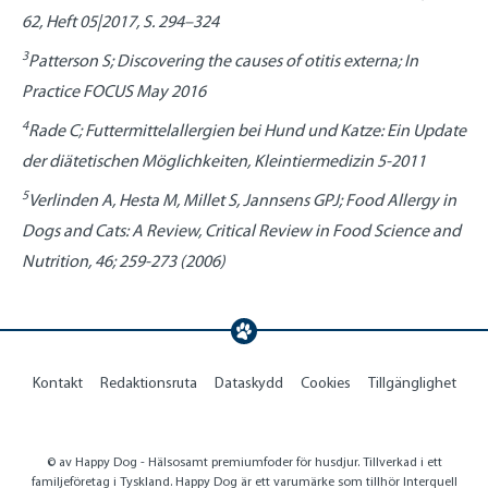
62, Heft 05|2017, S. 294–324
3
Patterson S; Discovering the causes of otitis externa; In
Practice FOCUS May 2016
4
Rade C; Futtermittelallergien bei Hund und Katze: Ein Update
der diätetischen Möglichkeiten, Kleintiermedizin 5-2011
5
Verlinden A, Hesta M, Millet S, Jannsens GPJ; Food Allergy in
Dogs and Cats: A Review, Critical Review in Food Science and
Nutrition, 46; 259-273 (2006)
Kontakt
Redaktionsruta
Dataskydd
Cookies
Tillgänglighet
© av Happy Dog - Hälsosamt premiumfoder för husdjur. Tillverkad i ett
familjeföretag i Tyskland. Happy Dog är ett varumärke som tillhör Interquell