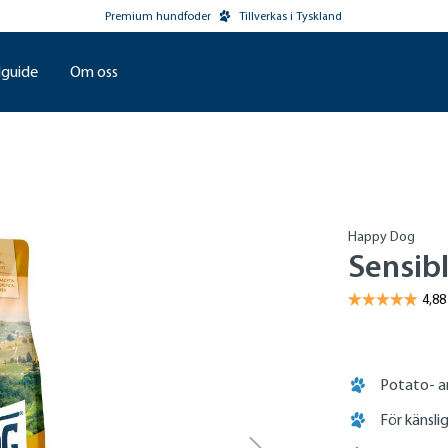
Premium hundfoder
Tillverkas i Tyskland
guide
Om oss
Happy Dog
Sensib
Potato- an
För känsli