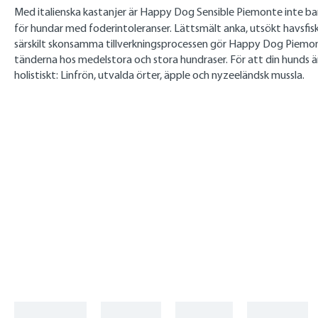
Med italienska kastanjer är Happy Dog Sensible Piemonte inte bara
för hundar med foderintoleranser. Lättsmält anka, utsökt havsfis
särskilt skonsamma tillverkningsprocessen gör Happy Dog Piemonte
tänderna hos medelstora och stora hundraser. För att din hunds 
holistiskt: Linfrön, utvalda örter, äpple och nyzeeländsk mussla.
Skip product gallery