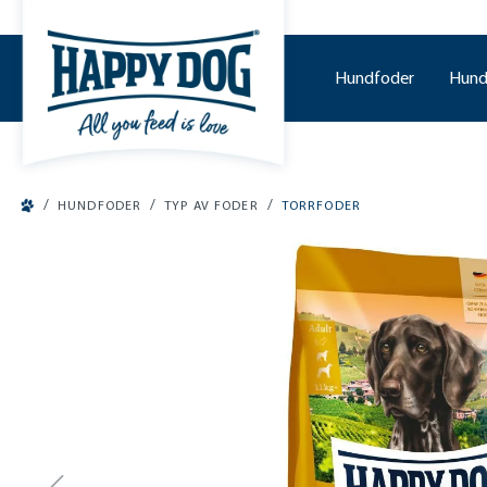
o main content
Hundfoder
Hund
/
/
/
HUNDFODER
TYP AV FODER
TORRFODER