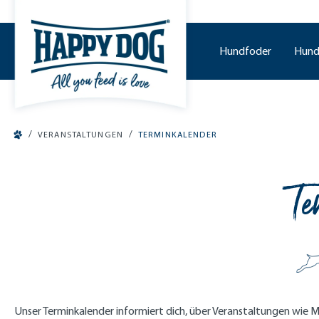
o main content
Hundfoder
Hund
/
/
VERANSTALTUNGEN
TERMINKALENDER
Te
Unser Terminkalender informiert dich, über Veranstaltungen wie M