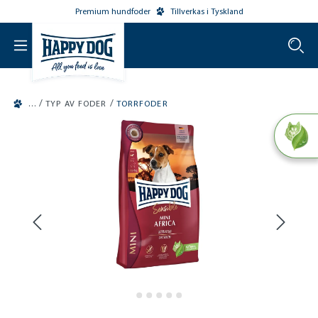
Premium hundfoder
Tillverkas i Tyskland
o main content
/
/
TYP AV FODER
TORRFODER