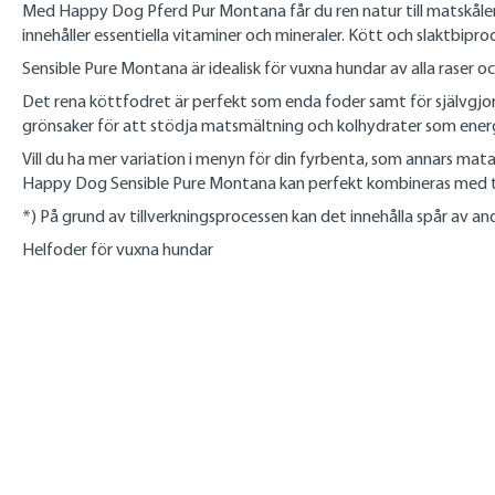
Med Happy Dog Pferd Pur Montana får du ren natur till matskålen! V
innehåller essentiella vitaminer och mineraler. Kött och slaktbipr
Sensible Pure Montana är idealisk för vuxna hundar av alla raser 
Det rena köttfodret är perfekt som enda foder samt för självgjo
grönsaker för att stödja matsmältning och kolhydrater som energ
Vill du ha mer variation i menyn för din fyrbenta, som annars mat
Happy Dog Sensible Pure Montana kan perfekt kombineras med t
*) På grund av tillverkningsprocessen kan det innehålla spår av an
Helfoder för vuxna hundar