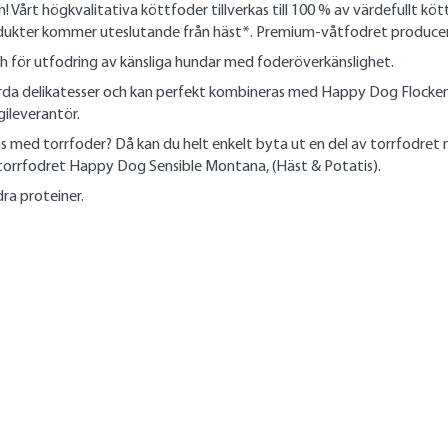
årt högkvalitativa köttfoder tillverkas till 100 % av värdefullt kött
odukter kommer uteslutande från häst*. Premium-våtfodret produceras n
och för utfodring av känsliga hundar med foderöverkänslighet.
rda delikatesser och kan perfekt kombineras med Happy Dog Flocken M
ileverantör.
as med torrfoder? Då kan du helt enkelt byta ut en del av torrfodret 
orrfodret Happy Dog Sensible Montana, (Häst & Potatis).
dra proteiner.