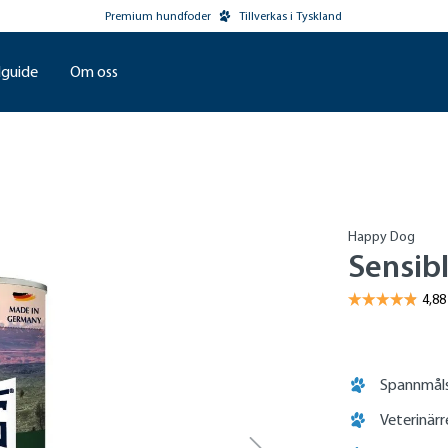
Premium hundfoder
Tillverkas i Tyskland
guide
Om oss
Happy Dog
Sensib
Spannmåls
Veterinär