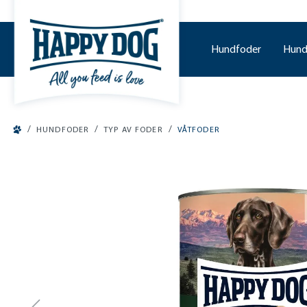
o main content
Hundfoder
Hund
/
/
/
HUNDFODER
TYP AV FODER
VÅTFODER