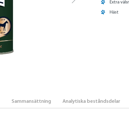
Extra väl
Häst
Sammansättning
Analytiska beståndsdelar