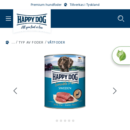
Premium hundfoder
Tillverkas i Tyskland
o main content
/
/
TYP AV FODER
VÅTFODER