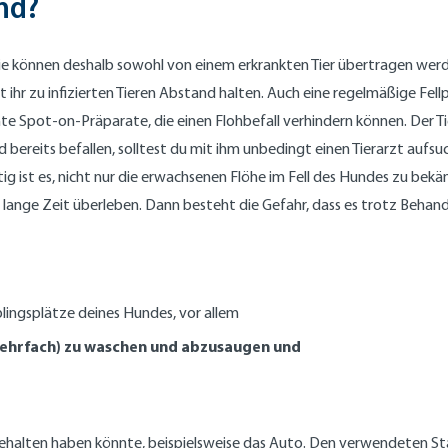
und?
. Sie können deshalb sowohl von einem erkrankten Tier übertragen we
 ihr zu infizierten Tieren Abstand halten. Auch eine regelmäßige Fel
e Spot-on-Präparate, die einen Flohbefall verhindern können. Der Ti
nd bereits befallen, solltest du mit ihm unbedingt einen Tierarzt a
ist es, nicht nur die erwachsenen Flöhe im Fell des Hundes zu bekämpf
nge Zeit überleben. Dann besteht die Gefahr, dass es trotz Behan
blingsplätze deines Hundes, vor allem
mehrfach) zu waschen und abzusaugen und
fgehalten haben könnte, beispielsweise das Auto. Den verwendeten St