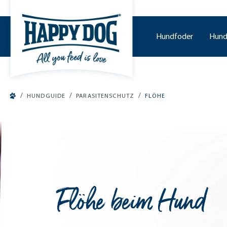
o main content
Hundfoder
Hund
/
/
/
HUNDGUIDE
PARASITENSCHUTZ
FLÖHE
Flöhe beim Hund