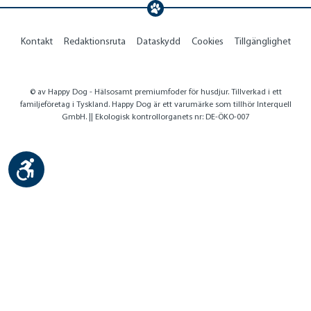
Kontakt
Redaktionsruta
Dataskydd
Cookies
Tillgänglighet
© av Happy Dog - Hälsosamt premiumfoder för husdjur. Tillverkad i ett
familjeföretag i Tyskland. Happy Dog är ett varumärke som tillhör Interquell
GmbH. || Ekologisk kontrollorganets nr: DE-ÖKO-007
Show toolbar