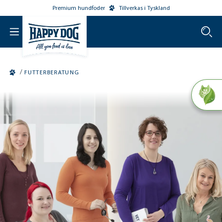
Premium hundfoder
Tillverkas i Tyskland
o main content
/
FUTTERBERATUNG