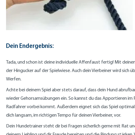
Dein Endergebnis:
Tada, und schon ist deine individuelle Affenfaust fertig! Mit dein
der Hingucker auf der Spielwiese. Auch dein Vierbeiner wird sich ü
Werfen.
Achte bei deinem Spiel aber stets darauf, dass dein Hund abrufbar 
wieder Gehorsamsübungen ein. So kannst du das Apportieren im F
Radfahrer vorbei kommt. Außerdem eignet sich das Spiel optimal zu
dich langsam, im richtigen Tempo für deinen Vierbeiner, vor.
Dein Hundetrainer steht dir bei Fragen sicherlich gerne mit Rat und
deinem Liebling und dir Freude bereiten und die Bindung stärken.