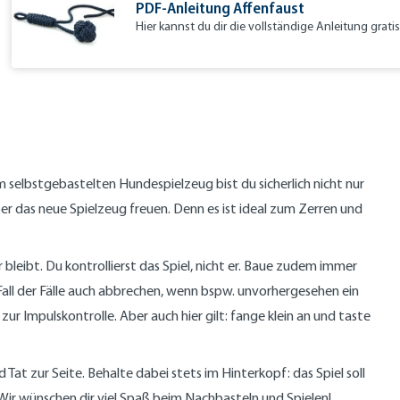
PDF-Anleitung Affenfaust
Hier kannst du dir die vollständige Anleitung grati
em selbstgebastelten Hundespielzeug bist du sicherlich nicht nur
ber das neue Spielzeug freuen. Denn es ist ideal zum Zerren und
bleibt. Du kontrollierst das Spiel, nicht er. Baue zudem immer
all der Fälle auch abbrechen, wenn bspw. unvorhergesehen ein
r Impulskontrolle. Aber auch hier gilt: fange klein an und taste
 Tat zur Seite. Behalte dabei stets im Hinterkopf: das Spiel soll
 Wir wünschen dir viel Spaß beim Nachbasteln und Spielen!