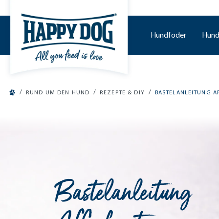
o main content
Hundfoder
Hund
/
/
/
RUND UM DEN HUND
REZEPTE & DIY
BASTELANLEITUNG A
Bastelanleitung